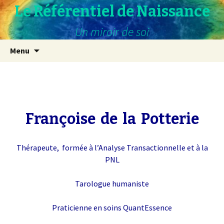
Le Référentiel de Naissance
Un miroir de soi
Aller
Menu
au
contenu
Françoise de la Potterie
Thérapeute, formée à l’Analyse Transactionnelle et à la
PNL
Tarologue humaniste
Praticienne en soins QuantEssence